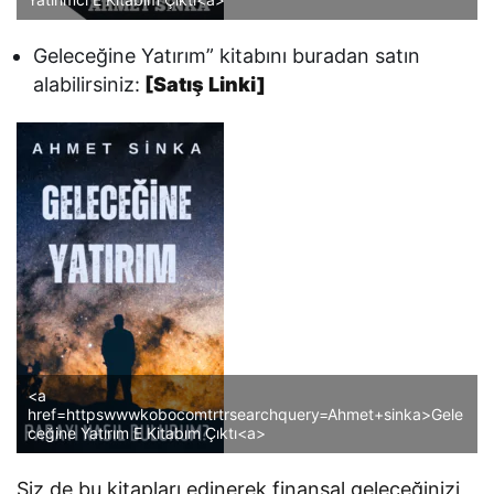
Geleceğine Yatırım” kitabını buradan satın
alabilirsiniz:
[Satış Linki]
<a
href=httpswwwkobocomtrtrsearchquery=Ahmet+sinka>Gele
ceğine Yatırım E Kitabım Çıktı<a>
Siz de bu kitapları edinerek finansal geleceğinizi