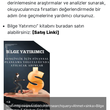
derinlemesine araştırmalar ve analizler sunarak,
okuyucularınıza fırsatları değerlendirmede bir
adım öne geçmelerine yardımcı olursunuz.
Bilge Yatırımcı” kitabını buradan satın
alabilirsiniz:
[Satış Linki]
<a
href=httpswwwkobocomtrtrsearchquery=Ahmet+sinka>Bilge
Yatırımcı E Kitabım Çıktı<a>