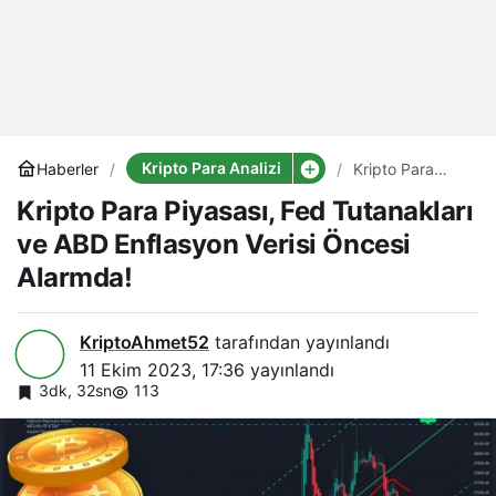
Kripto Para Analizi
Haberler
Kripto Para
Piyasası, Fed
Kripto Para Piyasası, Fed Tutanakları
Tutanakları ve
ABD Enflasyon
ve ABD Enflasyon Verisi Öncesi
Verisi Öncesi
Alarmda!
Alarmda!
KriptoAhmet52
tarafından yayınlandı
11 Ekim 2023, 17:36
yayınlandı
3dk, 32sn
113