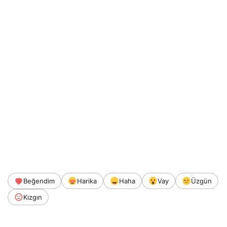
Beğendim
Harika
Haha
Vay
Üzgün
Kızgın