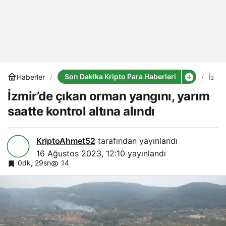
Son Dakika Kripto Para Haberleri
Haberler
İzmir
çıka
İzmir’de çıkan orman yangını, yarım
orma
yangı
saatte kontrol altına alındı
yarı
saat
kontr
altın
KriptoAhmet52
tarafından yayınlandı
alındı
16 Ağustos 2023, 12:10
yayınlandı
0dk, 29sn
14