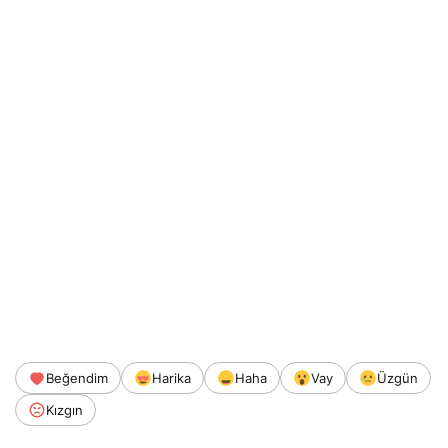
Beğendim
Harika
Haha
Vay
Üzgün
Kızgın