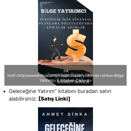
<a
href=httpswwwkobocomtrtrsearchquery=Ahmet+sinka>Bilge
Yatırımcı E Kitabım Çıktı<a>
Geleceğine Yatırım” kitabını buradan satın
alabilirsiniz:
[Satış Linki]