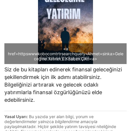
<a
href=httpswwwkobocomtrtrsearchquery=Ahmet+sinka>Gele
ceğine Yatırım E Kitabım Çıktı<a>
Siz de bu kitapları edinerek finansal geleceğinizi
şekillendirmek için ilk adımı atabilirsiniz.
Bilgeliğinizi artırarak ve gelecek odaklı
yatırımlarla finansal özgürlüğünüzü elde
edebilirsiniz.
Yasal Uyarı:
Bu yazıda yer alan bilgi, yorum ve
değerlendirmeler yalnızca
bilgilendirme amacıyla
paylaşılmaktadır. Hiçbir şekilde yatırım tavsiyesi niteliğinde