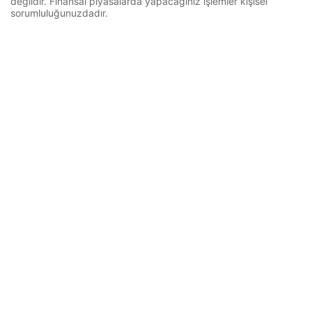
değildir. Finansal piyasalarda yapacağınız işlemler kişisel
sorumluluğunuzdadır.