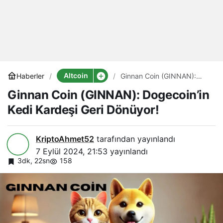
Altcoin
Haberler
Ginnan Coin (GINNAN):
Dogecoin’in Kedi Kardeşi
Ginnan Coin (GINNAN): Dogecoin’in
Geri Dönüyor!
Kedi Kardeşi Geri Dönüyor!
KriptoAhmet52
tarafından yayınlandı
7 Eylül 2024, 21:53
yayınlandı
3dk, 22sn
158