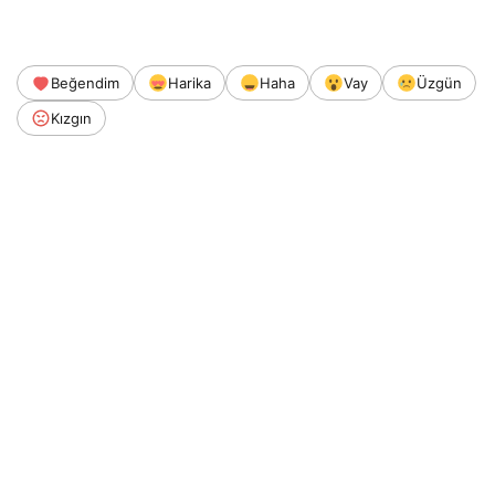
Beğendim
Harika
Haha
Vay
Üzgün
Kızgın