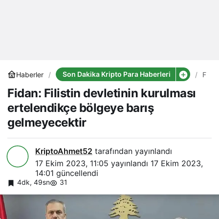
Son Dakika Kripto Para Haberleri
Haberler
Fidan
Filist
Fidan: Filistin devletinin kurulması
devle
kuru
ertelendikçe bölgeye barış
ertel
bölg
gelmeyecektir
barış
gelm
KriptoAhmet52
tarafından yayınlandı
17 Ekim 2023, 11:05
yayınlandı
17 Ekim 2023,
14:01
güncellendi
4dk, 49sn
31