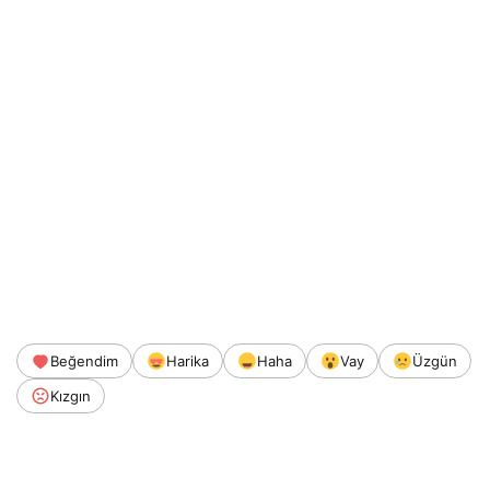
Beğendim
Harika
Haha
Vay
Üzgün
Kızgın