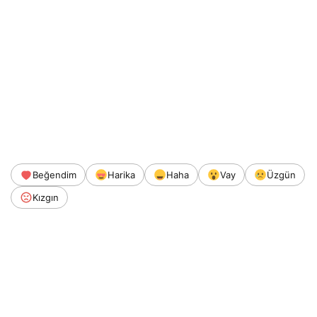
Beğendim
Harika
Haha
Vay
Üzgün
Kızgın