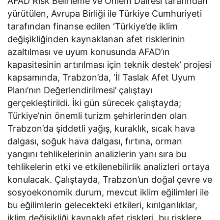
AFAD Risk Belirleme ve Önlem Dairesi tarafından
yürütülen, Avrupa Birliği ile Türkiye Cumhuriyeti
tarafından finanse edilen ‘Türkiye’de iklim
değişikliğinden kaynaklanan afet risklerinin
azaltılması ve uyum konusunda AFAD’ın
kapasitesinin artırılması için teknik destek’ projesi
kapsamında, Trabzon’da, ‘İl Taslak Afet Uyum
Planı’nın Değerlendirilmesi’ çalıştayı
gerçekleştirildi. İki gün sürecek çalıştayda;
Türkiye’nin önemli turizm şehirlerinden olan
Trabzon’da şiddetli yağış, kuraklık, sıcak hava
dalgası, soğuk hava dalgası, fırtına, orman
yangını tehlikelerinin analizlerin yanı sıra bu
tehlikelerin etki ve etkilenebilirlik analizleri ortaya
konulacak. Çalıştayda, Trabzon’un doğal çevre ve
sosyoekonomik durum, mevcut iklim eğilimleri ile
bu eğilimlerin gelecekteki etkileri, kırılganlıklar,
iklim değişikliği kaynaklı afet riskleri, bu risklere