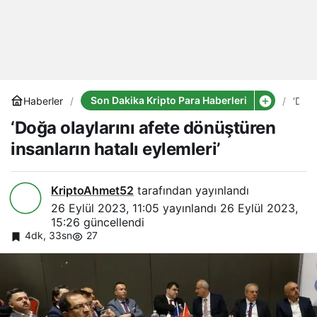
Son Dakika Kripto Para Haberleri
Haberler
‘Doğ
olayl
‘Doğa olaylarını afete dönüştüren
afete
dönü
insanların hatalı eylemleri’
insan
hatal
eylem
KriptoAhmet52
tarafından yayınlandı
26 Eylül 2023, 11:05
yayınlandı
26 Eylül 2023,
15:26
güncellendi
4dk, 33sn
27