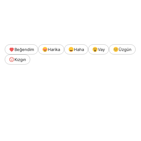
Beğendim
Harika
Haha
Vay
Üzgün
Kızgın