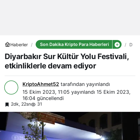
Son Dakika Kripto Para Haberleri
Haberler
Diyar
Sur
Diyarbakır Sur Kültür Yolu Festivali,
Kültü
Yolu
etkinliklerle devam ediyor
Festiv
etkinl
dev
ediy
KriptoAhmet52
tarafından yayınlandı
15 Ekim 2023, 11:05
yayınlandı
15 Ekim 2023,
16:04
güncellendi
2dk, 22sn
31