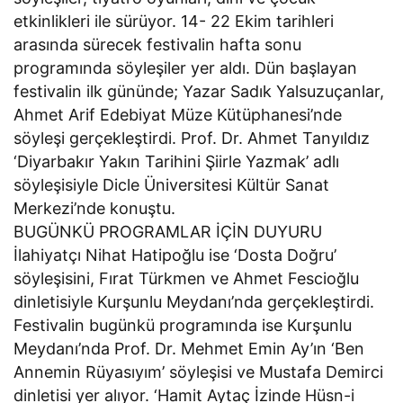
etkinlikleri ile sürüyor. 14- 22 Ekim tarihleri
arasında sürecek festivalin hafta sonu
programında söyleşiler yer aldı. Dün başlayan
festivalin ilk gününde; Yazar Sadık Yalsuzuçanlar,
Ahmet Arif Edebiyat Müze Kütüphanesi’nde
söyleşi gerçekleştirdi. Prof. Dr. Ahmet Tanyıldız
‘Diyarbakır Yakın Tarihini Şiirle Yazmak’ adlı
söyleşisiyle Dicle Üniversitesi Kültür Sanat
Merkezi’nde konuştu.
BUGÜNKÜ PROGRAMLAR İÇİN DUYURU
İlahiyatçı Nihat Hatipoğlu ise ‘Dosta Doğru’
söyleşisini, Fırat Türkmen ve Ahmet Fescioğlu
dinletisiyle Kurşunlu Meydanı’nda gerçekleştirdi.
Festivalin bugünkü programında ise Kurşunlu
Meydanı’nda Prof. Dr. Mehmet Emin Ay’ın ‘Ben
Annemin Rüyasıyım’ söyleşisi ve Mustafa Demirci
dinletisi yer alıyor. ‘Hamit Aytaç İzinde Hüsn-i