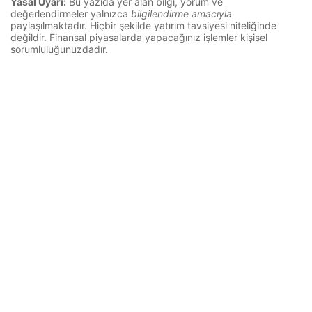
Yasal Uyarı:
Bu yazıda yer alan bilgi, yorum ve
değerlendirmeler yalnızca
bilgilendirme amacıyla
paylaşılmaktadır. Hiçbir şekilde yatırım tavsiyesi niteliğinde
değildir. Finansal piyasalarda yapacağınız işlemler kişisel
sorumluluğunuzdadır.