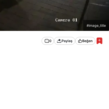
#image_title
0
Paylaş
Beğen