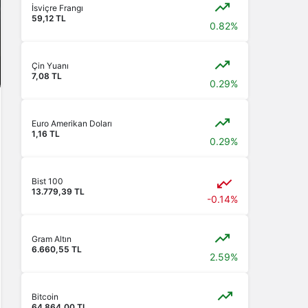
İsviçre Frangı
59,12 TL
0.82%
Çin Yuanı
7,08 TL
0.29%
Euro Amerikan Doları
1,16 TL
0.29%
Bist 100
13.779,39 TL
-0.14%
Gram Altın
6.660,55 TL
2.59%
Bitcoin
64.864,00 TL