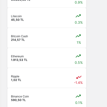
0.9%
Litecoin
45,50 TL
0.3%
Bitcoin Cash
214,57 TL
1%
Ethereum
1.913,53 TL
0.5%
Ripple
1,02 TL
-1.4%
Binance Coin
590,50 TL
0.1%