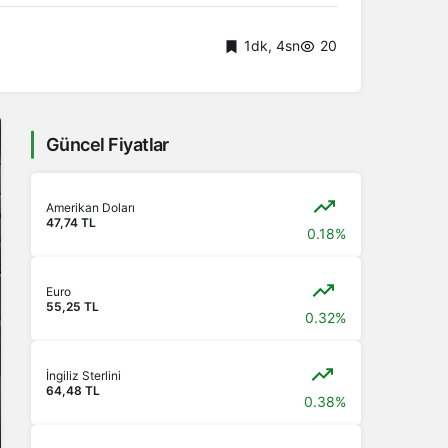
1dk, 4sn
20
Güncel Fiyatlar
Amerikan Doları
47,74 TL
0.18%
Euro
55,25 TL
0.32%
İngiliz Sterlini
64,48 TL
0.38%