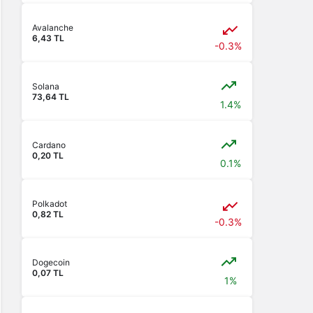
Avalanche
6,43 TL
-0.3%
Solana
73,64 TL
1.4%
Cardano
0,20 TL
0.1%
Polkadot
0,82 TL
-0.3%
Dogecoin
0,07 TL
1%