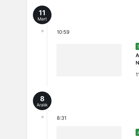
11
Mart
10:59
A
N
1
8
Aralık
8:31