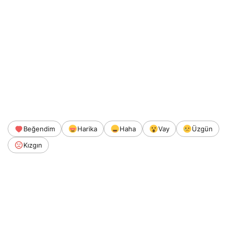
Beğendim
Harika
Haha
Vay
Üzgün
Kızgın