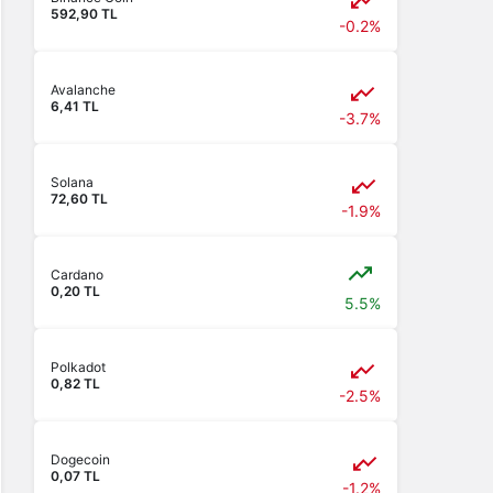
592,90 TL
-0.2%
Avalanche
6,41 TL
-3.7%
Solana
72,60 TL
-1.9%
Cardano
0,20 TL
5.5%
Polkadot
0,82 TL
-2.5%
Dogecoin
0,07 TL
-1.2%