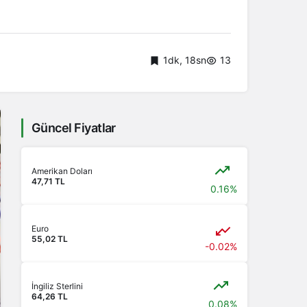
1dk, 18sn
13
Güncel Fiyatlar
Amerikan Doları
47,71 TL
0.16%
Euro
55,02 TL
-0.02%
İngiliz Sterlini
64,26 TL
0.08%