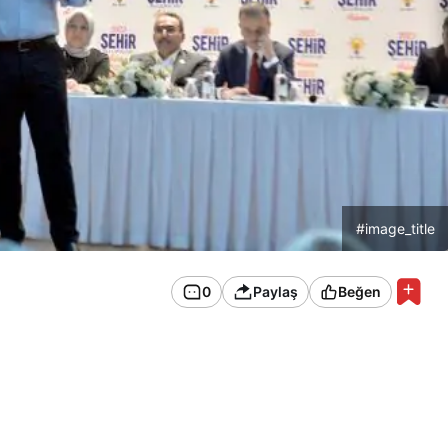
#image_title
0
Paylaş
Beğen