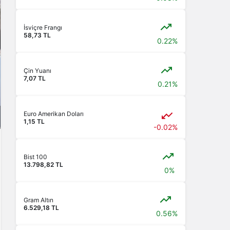
İsviçre Frangı
58,73 TL
0.22%
Çin Yuanı
7,07 TL
0.21%
Euro Amerikan Doları
1,15 TL
-0.02%
Bist 100
13.798,82 TL
0%
Gram Altın
6.529,18 TL
0.56%