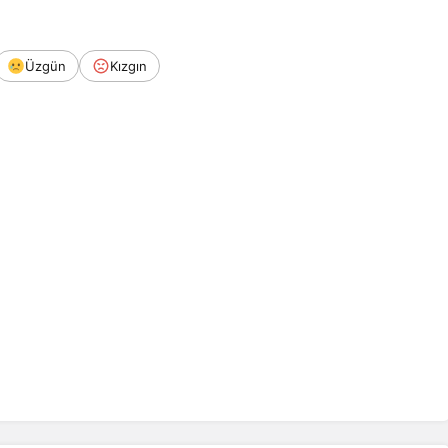
Üzgün
Kızgın