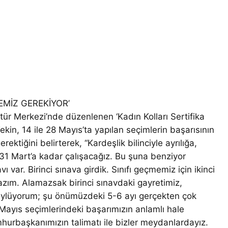
EMİZ GEREKİYOR’
ltür Merkezi’nde düzenlenen ‘Kadın Kolları Sertifika
kin, 14 ile 28 Mayıs’ta yapılan seçimlerin başarısının
ektiğini belirterek, “Kardeşlik bilinciyle ayrılığa,
 31 Mart’a kadar çalışacağız. Bu şuna benziyor
vı var. Birinci sınava girdik. Sınıfı geçmemiz için ikinci
azım. Alamazsak birinci sınavdaki gayretimiz,
ylüyorum; şu önümüzdeki 5-6 ayı gerçekten çok
Mayıs seçimlerindeki başarımızın anlamlı hale
mhurbaşkanımızın talimatı ile bizler meydanlardayız.