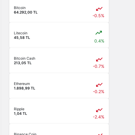
Bitcoin
64.292,00 TL
-0.5%
Litecoin
45,58 TL
0.4%
Bitcoin Cash
213,05 TL
-0.7%
Ethereum
1.898,99 TL
-0.2%
Ripple
1,04 TL
-2.4%
Binance Coin