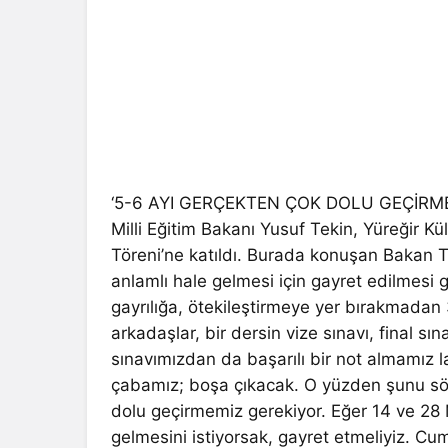
‘5-6 AYI GERÇEKTEN ÇOK DOLU GEÇİRM
Milli Eğitim Bakanı Yusuf Tekin, Yüreğir Kü
Töreni’ne katıldı. Burada konuşan Bakan Te
anlamlı hale gelmesi için gayret edilmesi ger
gayrılığa, ötekileştirmeye yer bırakmadan
arkadaşlar, bir dersin vize sınavı, final sına
sınavımızdan da başarılı bir not almamız l
çabamız; boşa çıkacak. O yüzden şunu sö
dolu geçirmemiz gerekiyor. Eğer 14 ve 28 
gelmesini istiyorsak, gayret etmeliyiz. Cu