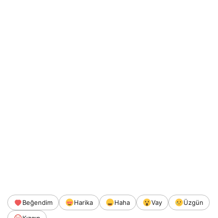
Beğendim
Harika
Haha
Vay
Üzgün
Kızgın