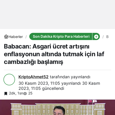
Son Dakika Kripto Para Haberleri
Haberler
Baba
Asga
Babacan: Asgari ücret artışını
ücret
artışı
enflasyonun altında tutmak için laf
enfl
altın
cambazlığı başlamış
tutm
için
laf
camb
KriptoAhmet52
tarafından yayınlandı
başl
30 Kasım 2023, 11:05
yayınlandı
30 Kasım
2023, 11:05
güncellendi
2dk, 1sn
25