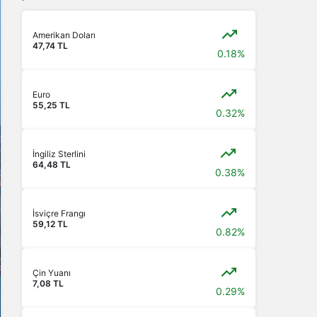
Amerikan Doları
47,74 TL
0.18%
Euro
55,25 TL
0.32%
İngiliz Sterlini
64,48 TL
0.38%
İsviçre Frangı
59,12 TL
0.82%
Çin Yuanı
7,08 TL
0.29%