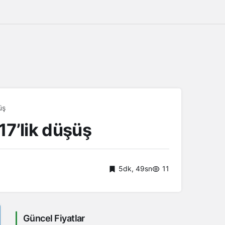
şüş
17’lik düşüş
5dk, 49sn
11
Güncel Fiyatlar