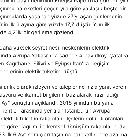
rik’in Gayrimenkulün Enerjisi Raporu’na göre bu yılın
aşınma hareketleri geçen yıla göre yaklaşık beşte bir
taşınmalarda yaşanan yüzde 27’yi aşan gerilemenin
in ilk 6 ayına göre yüzde 17,7 düştü. Yılın ilk
e 4,2’lik bir gerileme gözlendi.
e daha yüksek seyretmesi meskenlerin elektrik
arısında Avrupa Yakası’nda sadece Arnavutköy, Çatalca
en Kağıthane, Silivri ve Eyüpsultan’da değişim
nelerinin elektik tüketimi düştü.
ni anlık olarak izleyen ve taleplerine hızla yanıt veren
aşvuru ve ikamet bilgilerini baz alarak hazırladığı
 Ay” sonuçları açıklandı. 2016 yılından bu yana
kentleri arasında yer alan İstanbul’un Avrupa
lektrik tüketim rakamları, ilçelerin doluluk oranları,
ne göre dağılımı ile kentsel dönüşüm rakamlarını da
3 İlk 6 Ay” sonuçları taşınma hareketlerinde azalma