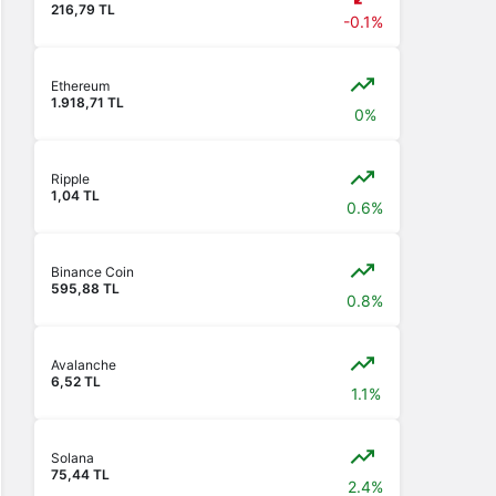
216,79 TL
-0.1%
Ethereum
1.918,71 TL
0%
Ripple
1,04 TL
0.6%
Binance Coin
595,88 TL
0.8%
Avalanche
6,52 TL
1.1%
Solana
75,44 TL
2.4%