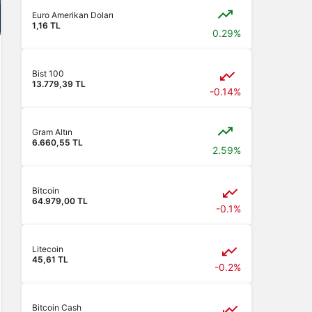
Euro Amerikan Doları
1,16 TL
0.29%
Bist 100
13.779,39 TL
-0.14%
Gram Altın
6.660,55 TL
2.59%
Bitcoin
64.979,00 TL
-0.1%
Litecoin
45,61 TL
-0.2%
Bitcoin Cash