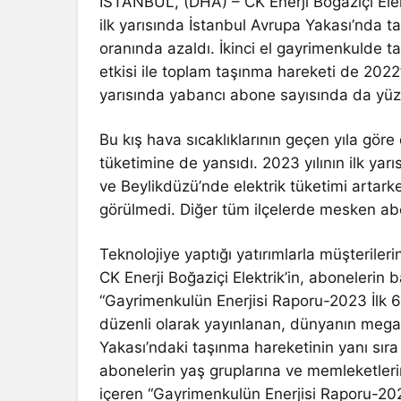
İSTANBUL, (DHA) – CK Enerji Boğaziçi Elekt
ilk yarısında İstanbul Avrupa Yakası’nda t
oranında azaldı. İkinci el gayrimenkulde 
etkisi ile toplam taşınma hareketi de 2022’n
yarısında yabancı abone sayısında da yüzd
Bu kış hava sıcaklıklarının geçen yıla gör
tüketimine de yansıdı. 2023 yılının ilk y
ve Beylikdüzü’nde elektrik tüketimi artark
görülmedi. Diğer tüm ilçelerde mesken abo
Teknolojiye yaptığı yatırımlarla müşterileri
CK Enerji Boğaziçi Elektrik’in, abonelerin b
“Gayrimenkulün Enerjisi Raporu-2023 İlk 6
düzenli olarak yayınlanan, dünyanın mega 
Yakası’ndaki taşınma hareketinin yanı sıra e
abonelerin yaş gruplarına ve memleketleri
içeren “Gayrimenkulün Enerjisi Raporu-202