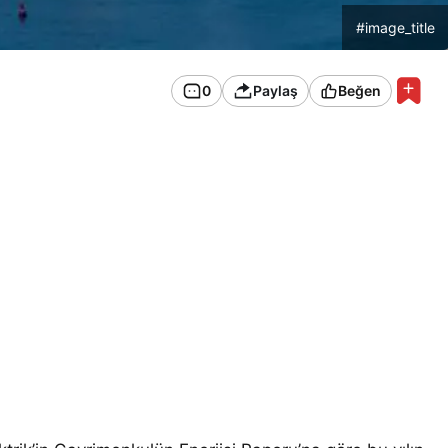
#image_title
0
Paylaş
Beğen