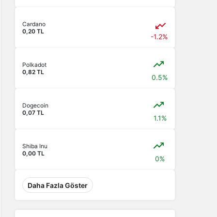
Cardano
0,20 TL
-1.2%
Polkadot
0,82 TL
0.5%
Dogecoin
0,07 TL
1.1%
Shiba Inu
0,00 TL
0%
Daha Fazla Göster