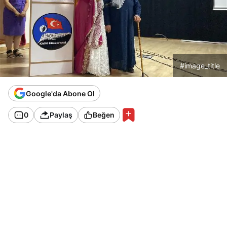
#image_title
Google'da Abone Ol
0
Paylaş
Beğen