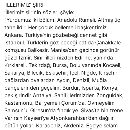
‘İLLERİMİZ’ ŞİİRİ
‘İllerimiz şiirinin sözleri şöyle:
“Yurdumuz iki bölüm. Anadolu Rumeli. Altmış üç
tane ildir. Her çocuk bellemeli başkentimiz
Ankara. Türkiye’nin gözbebeği cennet gibi
İstanbul. Türklerin göz bebeği batıda Çanakkale
komşusu Balikesir. Manisa’dan geçince görünür
güzel İzmir. Sınır illerimizden Edirne, yanında
Kırklareli. Tekirdağ, Bursa, Bolu yanında Kocaeli,
Sakarya, Bilecik, Eskişehir, İçel, Niğde, Kırşehir
dağlardan ovalardan Aydın, Denizli, Muğla
bahçelerinden geçelim. Burdur, Isparta, Konya,
pek şirindir Antalya. Sahil illerimizden Zonguldak,
Kastamonu. Bal yemeli Çorum’da. Övmeyelim
Samsun’u. Giresun’da fındık ye. Sivas’ta bin trene.
Varırsın Kayseri’ye Afyonkarahisar’dan dağılır
bütün yollar. Karadeniz, Akdeniz, Ege’ye selam