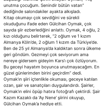
unutma çocuğum. Senindir bütün vatan”
dediğinde salondakiler ayakta alkışladı.
Kitap okumayı çok sevdiğini ve sürekli
okuduğunu ifade eden Gülcihan Oymak, çok
sayıda şiir ezberlediğini anlattı. Oymak, 4 oğlu, 2
kızı olduğunu belirterek, “2 oğlum ve 1 kızım
Almanya Köln’de, 2 oğlum 1 kızım da Türkiye’de.
Ben de 25 yıl Almanya’da kaldıktan sonra ülkeme
geri göndüm. Gezmeyi çok seviyorum ama
nereye gidersem gideyim Kars’ı çok özlüyorum.
Bu geceyi hayatım boyunca unutmayacağım. En
güzel günlerimden birini geçirdim” dedi.
Oymak’ın şiiri içtenlikle okuması, geceye katılan
ozan, şair ve sanatçıları duygulandırdı. Şairler,
Oymak’ın elini öpüp hatıra fotoğrafı çektirdi. Şair
Kazım Kazaklı da ‘Ay Nene’ şiirini okuyup,
Gülcihan Oymak’a hediye etti.