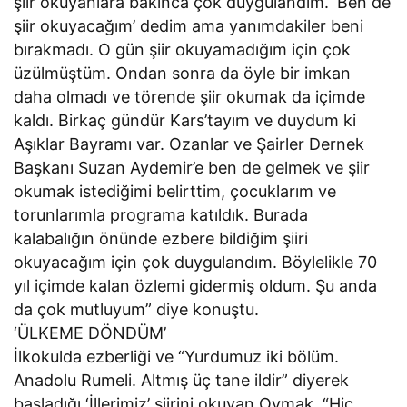
şiir okuyanlara bakınca çok duygulandım. ‘Ben de
şiir okuyacağım’ dedim ama yanımdakiler beni
bırakmadı. O gün şiir okuyamadığım için çok
üzülmüştüm. Ondan sonra da öyle bir imkan
daha olmadı ve törende şiir okumak da içimde
kaldı. Birkaç gündür Kars’tayım ve duydum ki
Aşıklar Bayramı var. Ozanlar ve Şairler Dernek
Başkanı Suzan Aydemir’e ben de gelmek ve şiir
okumak istediğimi belirttim, çocuklarım ve
torunlarımla programa katıldık. Burada
kalabalığın önünde ezbere bildiğim şiiri
okuyacağım için çok duygulandım. Böylelikle 70
yıl içimde kalan özlemi gidermiş oldum. Şu anda
da çok mutluyum” diye konuştu.
‘ÜLKEME DÖNDÜM’
İlkokulda ezberliği ve “Yurdumuz iki bölüm.
Anadolu Rumeli. Altmış üç tane ildir” diyerek
başladığı ‘İllerimiz’ şiirini okuyan Oymak, “Hiç