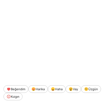
Beğendim
Harika
Haha
Vay
Üzgün
Kızgın