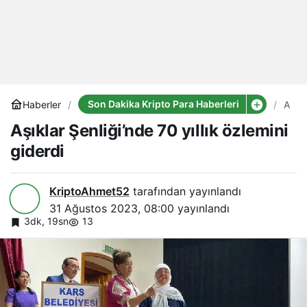
Son Dakika Kripto Para Haberleri
Haberler
Aşıkl
Şenli
Aşıklar Şenliği’nde 70 yıllık özlemini
70
yıllık
giderdi
özlem
gider
KriptoAhmet52
tarafından yayınlandı
31 Ağustos 2023, 08:00
yayınlandı
3dk, 19sn
13