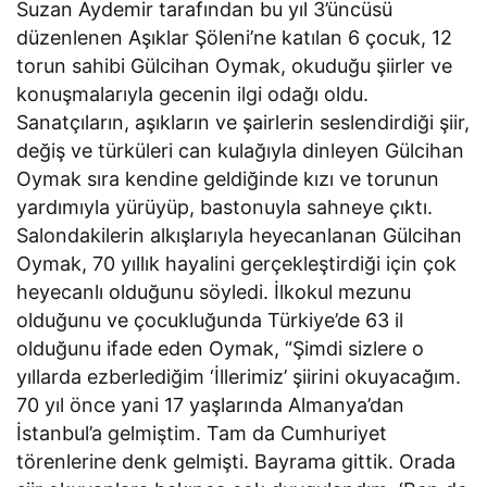
Suzan Aydemir tarafından bu yıl 3’üncüsü
düzenlenen Aşıklar Şöleni’ne katılan 6 çocuk, 12
torun sahibi Gülcihan Oymak, okuduğu şiirler ve
konuşmalarıyla gecenin ilgi odağı oldu.
Sanatçıların, aşıkların ve şairlerin seslendirdiği şiir,
değiş ve türküleri can kulağıyla dinleyen Gülcihan
Oymak sıra kendine geldiğinde kızı ve torunun
yardımıyla yürüyüp, bastonuyla sahneye çıktı.
Salondakilerin alkışlarıyla heyecanlanan Gülcihan
Oymak, 70 yıllık hayalini gerçekleştirdiği için çok
heyecanlı olduğunu söyledi. İlkokul mezunu
olduğunu ve çocukluğunda Türkiye’de 63 il
olduğunu ifade eden Oymak, “Şimdi sizlere o
yıllarda ezberlediğim ‘İllerimiz’ şiirini okuyacağım.
70 yıl önce yani 17 yaşlarında Almanya’dan
İstanbul’a gelmiştim. Tam da Cumhuriyet
törenlerine denk gelmişti. Bayrama gittik. Orada