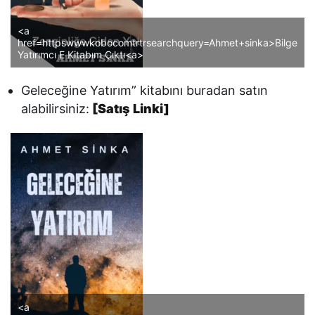
<a
href=httpswwwkobocomtrtrsearchquery=Ahmet+sinka>Bilge
Yatırımcı E Kitabım Çıktı<a>
Geleceğine Yatırım” kitabını buradan satın
alabilirsiniz:
[Satış Linki]
<a