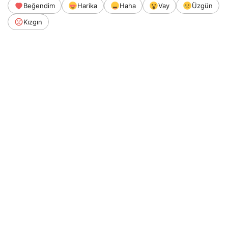
Beğendim
Harika
Haha
Vay
Üzgün
Kızgın